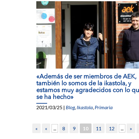
«Además de ser miembros de AEK,
también lo somos de la ikastola, y
estamos muy agradecidos con lo q
se ha hecho»
2021/03/25
|
Blog
,
Ikastola
,
Primaria
«
«
...
8
9
10
11
12
...
»