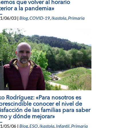
nemos que volver al horario
terior a la pandemia»
1/06/03
|
Blog
,
COVID-19
,
Ikastola
,
Primaria
ko Rodríguez: «Para nosotros es
prescindible conocer el nivel de
isfacción de las familias para saber
mo y dónde mejorar»
1/05/06
|
Blog
,
ESO
,
Ikastola
,
Infantil
,
Primaria