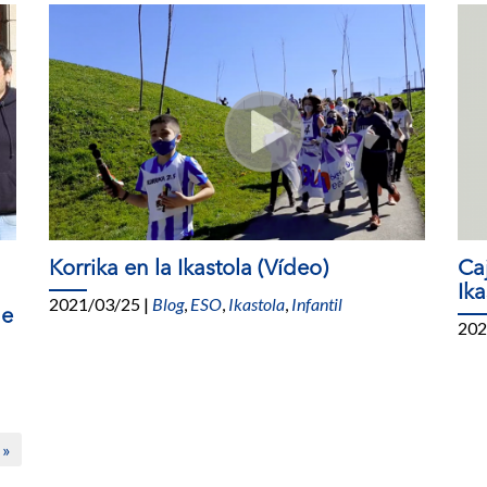
Korrika en la Ikastola (Vídeo)
Ca
Ika
2021/03/25
|
Blog
,
ESO
,
Ikastola
,
Infantil
ue
202
»