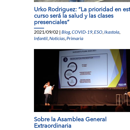
Urko Rodriguez: “La prioridad en es
curso será la salud y las clases
presenciales”
2021/09/02
|
Blog
,
COVID-19
,
ESO
,
Ikastola
,
Infantil
,
Noticias
,
Primaria
Sobre la Asamblea General
Extraordinaria