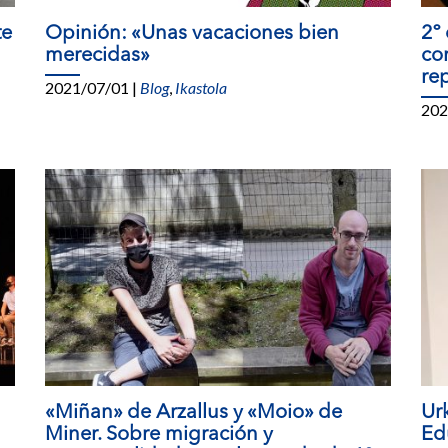
te
Opinión: «Unas vacaciones bien
2º
merecidas»
co
re
2021/07/01
|
Blog
,
Ikastola
202
«Miñan» de Arzallus y «Moio» de
Ur
Miner. Sobre migración y
Ed