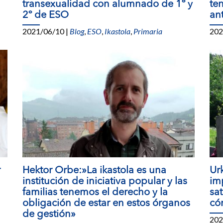
transexualidad con alumnado de 1º y
te
2º de ESO
an
2021/06/10
|
Blog
,
ESO
,
Ikastola
,
Primaria
202
r
Hektor Orbe:»La ikastola es una
Ur
institución de iniciativa popular y las
im
familias tenemos el derecho y la
sat
obligación de estar en estos órganos
có
de gestión»
202