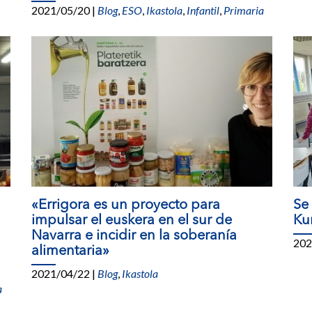
2021/05/20
|
Blog
,
ESO
,
Ikastola
,
Infantil
,
Primaria
«Errigora es un proyecto para
Se
impulsar el euskera en el sur de
Ku
Navarra e incidir en la soberanía
202
alimentaria»
2021/04/22
|
Blog
,
Ikastola
a