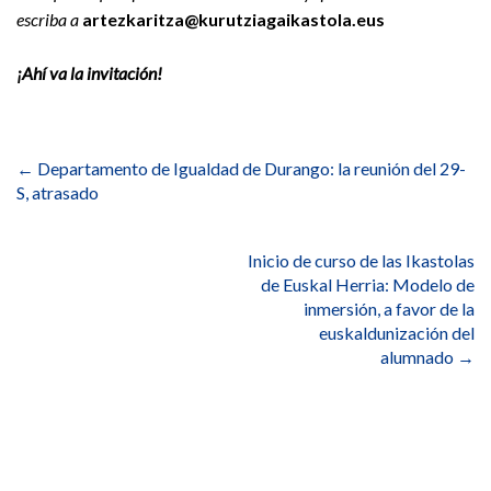
escriba a
artezkaritza@kurutziagaikastola.eus
¡Ahí va la invitación!
Navegación
de
←
Departamento de Igualdad de Durango: la reunión del 29-
entradas
S, atrasado
Inicio de curso de las Ikastolas
de Euskal Herria: Modelo de
inmersión, a favor de la
euskaldunización del
alumnado
→