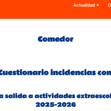
Actualidad
O
Saltar
al
contenido
Comedor
Cuestionario incidencias c
a salida a actividades extraesco
2025-2026