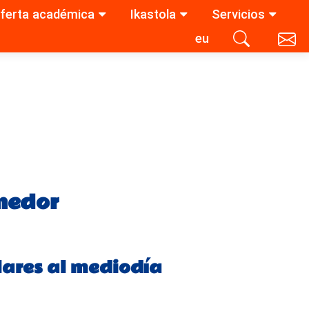
ferta académica
Ikastola
Servicios
eu
Contacta con nosotros
Buscar
omedor
lares al mediodía