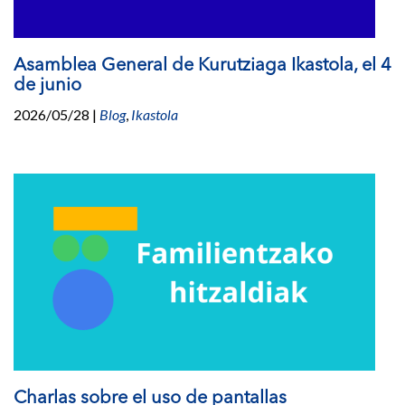
l
e
a
Asamblea General de Kurutziaga Ikastola, el 4
G
de junio
e
n
2026/05/28
|
Blog
,
Ikastola
e
r
a
l
d
e
l
4
d
e
j
u
n
i
Charlas sobre el uso de pantallas