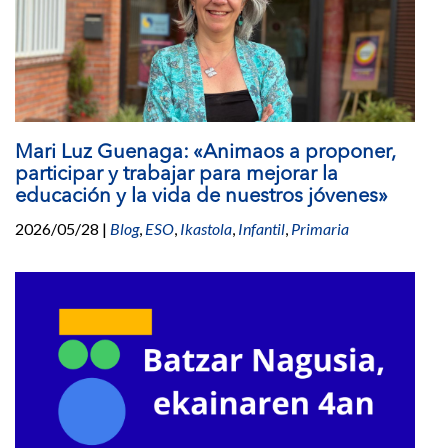
b
o
u
t
R
e
s
Mari Luz Guenaga: «Animaos a proponer,
u
participar y trabajar para mejorar la
m
educación y la vida de nuestros jóvenes»
e
2026/05/28
|
Blog
,
ESO
,
Ikastola
,
Infantil
,
Primaria
n
d
e
l
a
A
s
a
m
b