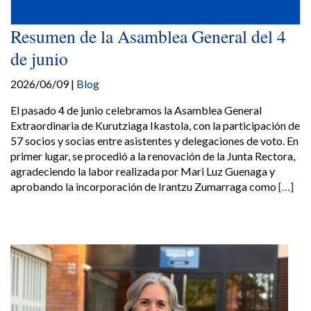
Resumen de la Asamblea General del 4
de junio
2026/06/09
|
Blog
El pasado 4 de junio celebramos la Asamblea General
Extraordinaria de Kurutziaga Ikastola, con la participación de
57 socios y socias entre asistentes y delegaciones de voto. En
primer lugar, se procedió a la renovación de la Junta Rectora,
agradeciendo la labor realizada por Mari Luz Guenaga y
R
aprobando la incorporación de Irantzu Zumarraga como
[…]
e
a
d
m
o
r
e
a