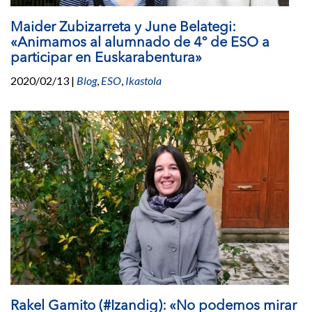
Maider Zubizarreta y June Belategi:
«Animamos al alumnado de 4º de ESO a
participar en Euskarabentura»
2020/02/13
|
Blog
,
ESO
,
Ikastola
Rakel Gamito (#Izandig): «No podemos mirar