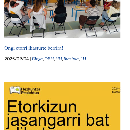
Ongi etorri ikasturte berrira!
2025/09/04
|
Bloga
,
DBH
,
HH
,
Ikastola
,
LH