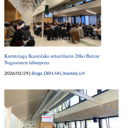
Kurutziaga Ikastolako urtarrilaren 28ko Batzar
Nagusiaren laburpena
2026/01/29
|
Bloga
,
DBH
,
HH
,
Ikastola
,
LH