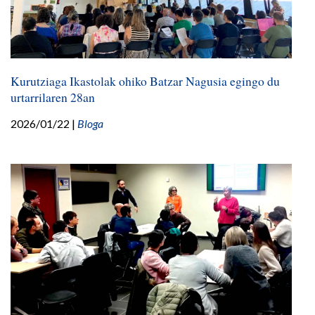
Kurutziaga Ikastolak ohiko Batzar Nagusia egingo du
urtarrilaren 28an
2026/01/22
|
Bloga