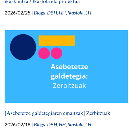
ikaskuntza / Ikastola eta proiektua
2026/02/25
|
Bloga
,
DBH
,
HH
,
Ikastola
,
LH
[Asebetetze galdetegiaren emaitzak] Zerbitzuak
2026/02/18
|
Bloga
,
DBH
,
HH
,
Ikastola
,
LH