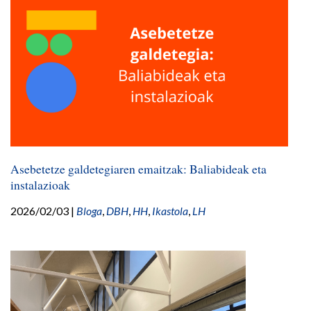
Asebetetze galdetegiaren emaitzak: Baliabideak eta
instalazioak
2026/02/03
|
Bloga
,
DBH
,
HH
,
Ikastola
,
LH