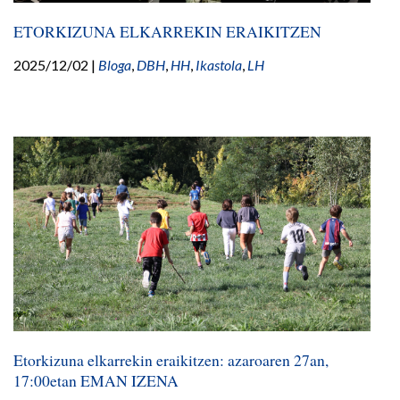
ETORKIZUNA ELKARREKIN ERAIKITZEN
2025/12/02
|
Bloga
,
DBH
,
HH
,
Ikastola
,
LH
Etorkizuna elkarrekin eraikitzen: azaroaren 27an,
17:00etan EMAN IZENA