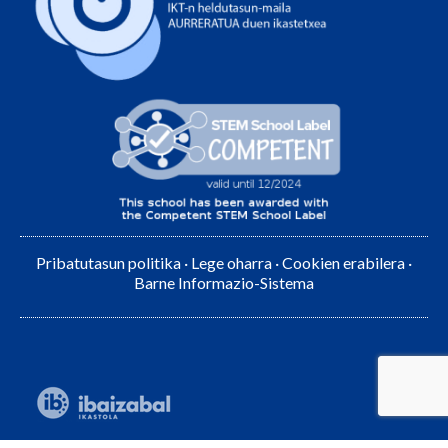
Pribatutasun politika
·
Lege oharra
·
Cookien erabilera
·
Barne Informazio-Sistema