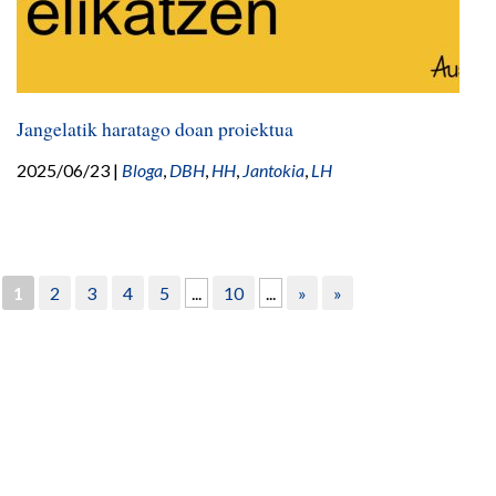
Jangelatik haratago doan proiektua
2025/06/23
|
Bloga
,
DBH
,
HH
,
Jantokia
,
LH
1
2
3
4
5
...
10
...
»
»