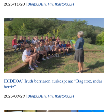
2025/11/20
|
Bloga
,
DBH
,
HH
,
Ikastola
,
LH
[BIDEOA] Irudi berriaren aurkezpena: “Bagatoz, indar
berriz”
2025/09/29
|
Bloga
,
DBH
,
HH
,
Ikastola
,
LH