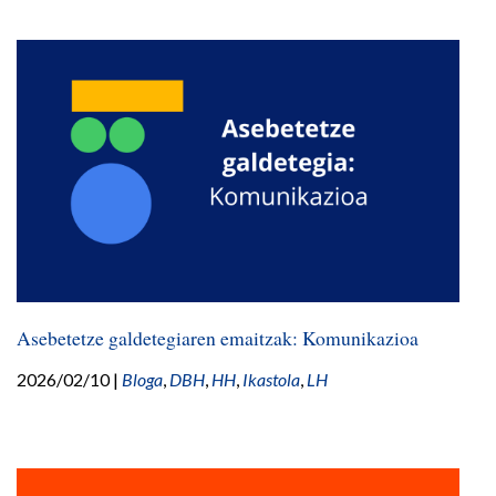
Asebetetze galdetegiaren emaitzak: Komunikazioa
2026/02/10
|
Bloga
,
DBH
,
HH
,
Ikastola
,
LH