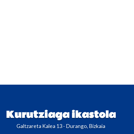
Kurutziaga ikastola
Galtzareta Kalea 13 - Durango, Bizkaia