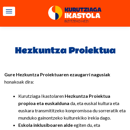
TOGGLE NAVIGATION
Hezkuntza Proiektua
Gure Hezkuntza Proiektuaren ezaugarri nagusiak
honakoak dira:
Kurutziaga Ikastolaren
Hezkuntza Proiektua
propioa eta euskalduna
da, eta euskal kultura eta
euskara transmititzeko konpromisoa du sorreratik eta
munduko gainontzeko kulturekiko irekia dago.
Eskola inklusiboaren alde
egiten du, eta