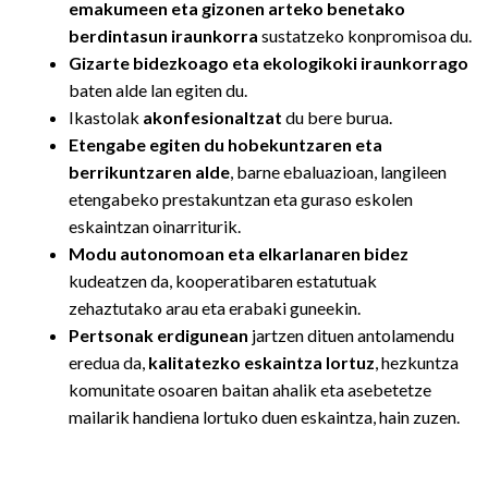
emakumeen eta gizonen arteko benetako
berdintasun iraunkorra
sustatzeko konpromisoa du.
Gizarte bidezkoago eta ekologikoki iraunkorrago
baten alde lan egiten du.
Ikastolak
akonfesionaltzat
du bere burua.
Etengabe egiten du hobekuntzaren eta
berrikuntzaren alde
, barne ebaluazioan, langileen
etengabeko prestakuntzan eta guraso eskolen
eskaintzan oinarriturik.
Modu autonomoan eta elkarlanaren bidez
kudeatzen da, kooperatibaren estatutuak
zehaztutako arau eta erabaki guneekin.
Pertsonak erdigunean
jartzen dituen antolamendu
eredua da,
kalitatezko eskaintza lortuz
, hezkuntza
komunitate osoaren baitan ahalik eta asebetetze
mailarik handiena lortuko duen eskaintza, hain zuzen.