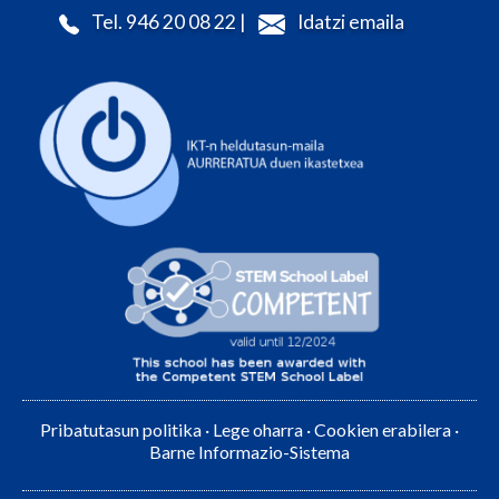
Tel. 946 20 08 22 |
Idatzi emaila
Pribatutasun politika
·
Lege oharra
·
Cookien erabilera
·
Barne Informazio-Sistema