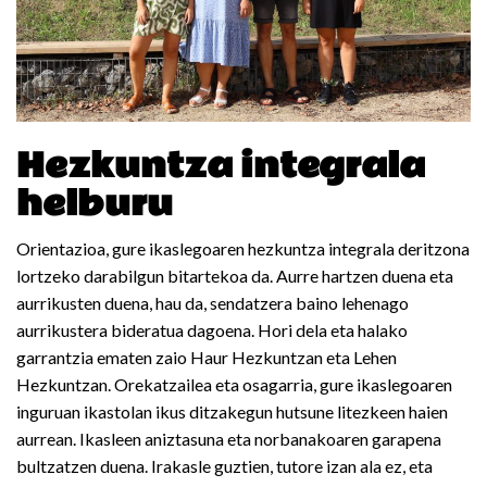
Hezkuntza integrala
helburu
Orientazioa, gure ikaslegoaren hezkuntza integrala deritzona
lortzeko darabilgun bitartekoa da. Aurre hartzen duena eta
aurrikusten duena, hau da, sendatzera baino lehenago
aurrikustera bideratua dagoena. Hori dela eta halako
garrantzia ematen zaio Haur Hezkuntzan eta Lehen
Hezkuntzan. Orekatzailea eta osagarria, gure ikaslegoaren
inguruan ikastolan ikus ditzakegun hutsune litezkeen haien
aurrean. Ikasleen aniztasuna eta norbanakoaren garapena
bultzatzen duena. Irakasle guztien, tutore izan ala ez, eta