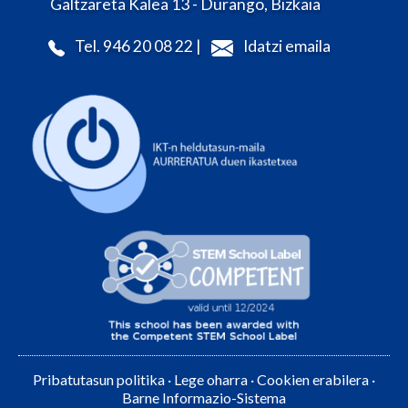
Galtzareta Kalea 13 - Durango, Bizkaia
Tel. 946 20 08 22 |
Idatzi emaila
Pribatutasun politika
·
Lege oharra
·
Cookien erabilera
·
Barne Informazio-Sistema