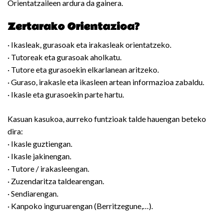
Orientatzaileen ardura da gainera.
Zertarako Orientazioa?
· Ikasleak, gurasoak eta irakasleak orientatzeko.
· Tutoreak eta gurasoak aholkatu.
· Tutore eta gurasoekin elkarlanean aritzeko.
· Guraso, irakasle eta ikasleen artean informazioa zabaldu.
· Ikasle eta gurasoekin parte hartu.
Kasuan kasukoa, aurreko funtzioak talde hauengan beteko
dira:
· Ikasle guztiengan.
· Ikasle jakinengan.
· Tutore / irakasleengan.
· Zuzendaritza taldearengan.
· Sendiarengan.
· Kanpoko inguruarengan (Berritzegune,…).