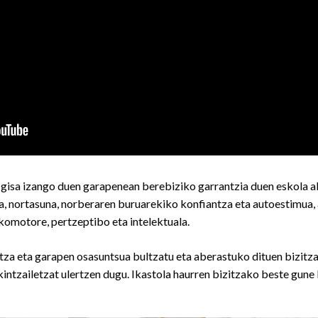
isa izango duen garapenean berebiziko garrantzia duen eskola al
a, nortasuna, norberaren buruarekiko konfiantza eta autoestimua, 
komotore, pertzeptibo eta intelektuala.
a eta garapen osasuntsua bultzatu eta aberastuko dituen bizitza
ekintzailetzat ulertzen dugu. Ikastola haurren bizitzako beste gune