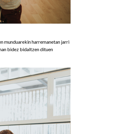
en munduarekin harremanetan jarri
man bidez bidaltzen dituen