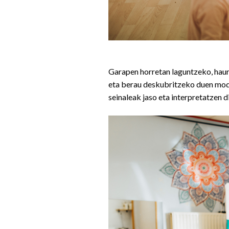
Garapen horretan laguntzeko, haur
eta berau deskubritzeko duen modu
seinaleak jaso eta interpretatzen d