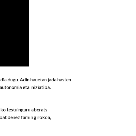
dia dugu. Adin hauetan jada hasten
autonomia eta iniziatiba.
ko testuinguru aberats,
 bat denez famili girokoa,