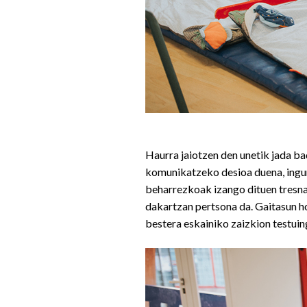
Haurra jaiotzen den unetik jada ba
komunikatzeko desioa duena, ingu
beharrezkoak izango dituen tresna
dakartzan pertsona da. Gaitasun hor
bestera eskainiko zaizkion testuin