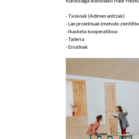
Kurutziaga ikastolako Haur Hezku
· Txokoak (Adimen anitzak)
· Lan proiektuak (metodo zientifik
· Ikasketa kooperatiboa·
· Tailerra
· Errutinak