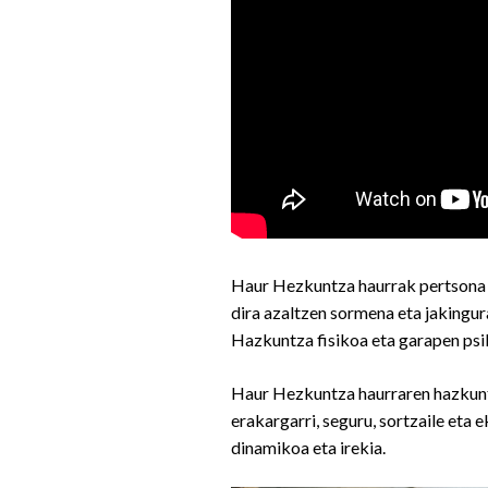
Haur Hezkuntza haurrak pertsona g
dira azaltzen sormena eta jakingur
Hazkuntza fisikoa eta garapen psi
Haur Hezkuntza haurraren hazkuntz
erakargarri, seguru, sortzaile eta 
dinamikoa eta irekia.