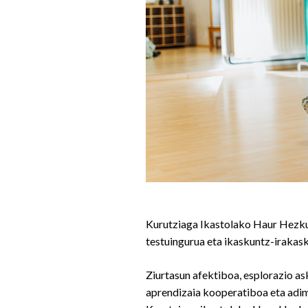
Kurutziaga Ikastolako Haur Hezkun
testuingurua eta ikaskuntz-iraka
Ziurtasun afektiboa, esplorazio aske
aprendizaia kooperatiboa eta adim