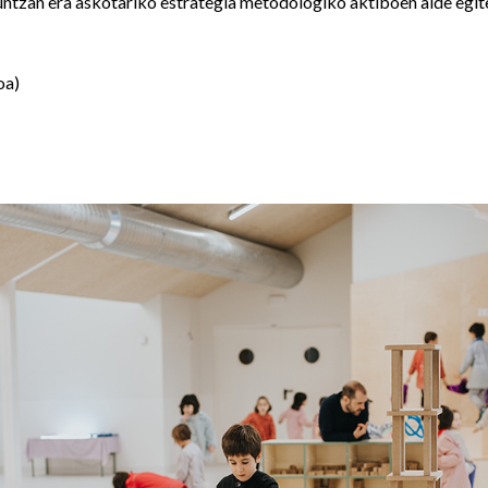
ntzan era askotariko estrategia metodologiko aktiboen alde egit
oa)