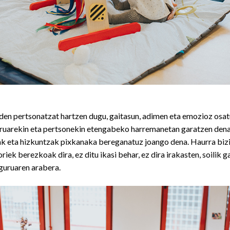
den pertsonatzat hartzen dugu, gaitasun, adimen eta emozioz osatu
ruarekin eta pertsonekin etengabeko harremanetan garatzen den
k eta hizkuntzak pixkanaka bereganatuz joango dena. Haurra bizi
iek berezkoak dira, ez ditu ikasi behar, ez dira irakasten, soilik 
guruaren arabera.