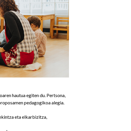
oaren hautua egiten du. Pertsona,
 proposamen pedagogikoa alegia.
ekintza eta elkarbizitza,