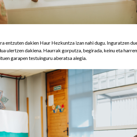
ra entzuten dakien Haur Hezkuntza izan nahi dugu. Inguratzen du
a ulertzen dakiena. Haurrak gorputza, begirada, keinu eta harre
ituen garapen testuinguru aberatsa alegia.