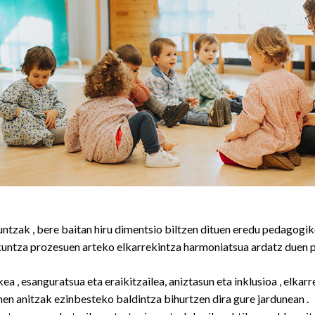
tzak , bere baitan hiru dimentsio biltzen dituen eredu pedagogik
skuntza prozesuen arteko elkarrekintza harmoniatsua ardatz duen
a , esanguratsua eta eraikitzailea, aniztasun eta inklusioa , elkarr
en anitzak ezinbesteko baldintza bihurtzen dira gure jardunean .