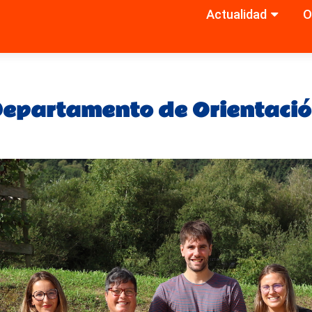
Actualidad
O
Saltar
al
contenido
epartamento de Orientaci