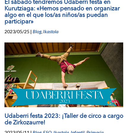
El sábado tendremos Udaberri festa en
Kurutziaga: «Hemos pensado en organizar
algo en el que los/as niños/as puedan
participar»
2023/05/25
|
Blog
,
Ikastola
Udaberri festa 2023: ¡Taller de circo a cargo
de Zirkozaurre!
2023/05/11
|
Blog
,
ESO
,
Ikastola
,
Infantil
,
Primaria