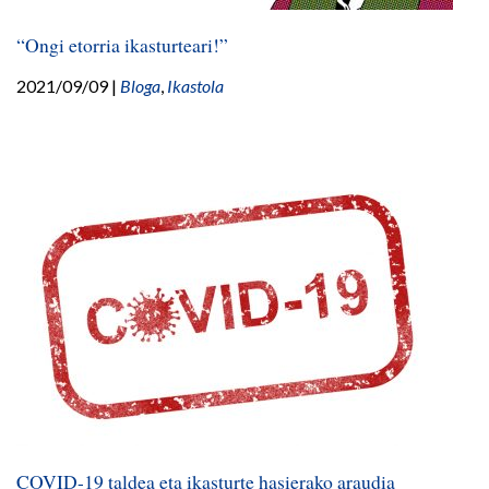
“Ongi etorria ikasturteari!”
2021/09/09
|
Bloga
,
Ikastola
COVID-19 taldea eta ikasturte hasierako araudia