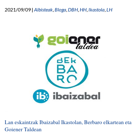
2021/09/09
|
Albisteak
,
Bloga
,
DBH
,
HH
,
Ikastola
,
LH
Lan eskaintzak Ibaizabal Ikastolan, Berbaro elkartean eta
Goiener Taldean