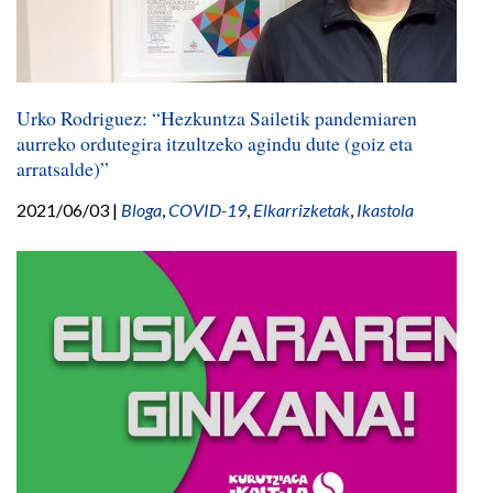
Urko Rodriguez: “Hezkuntza Sailetik pandemiaren
aurreko ordutegira itzultzeko agindu dute (goiz eta
arratsalde)”
2021/06/03
|
Bloga
,
COVID-19
,
Elkarrizketak
,
Ikastola