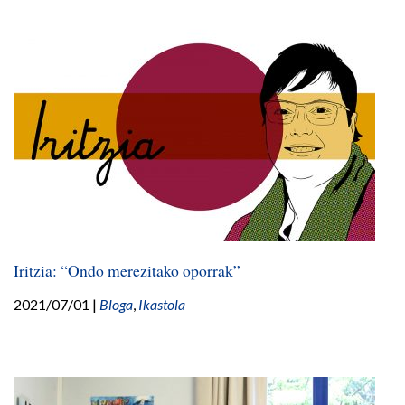
Iritzia: “Ondo merezitako oporrak”
2021/07/01
|
Bloga
,
Ikastola