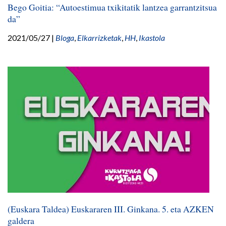
Bego Goitia: “Autoestimua txikitatik lantzea garrantzitsua
da”
2021/05/27
|
Bloga
,
Elkarrizketak
,
HH
,
Ikastola
(Euskara Taldea) Euskararen III. Ginkana. 5. eta AZKEN
galdera