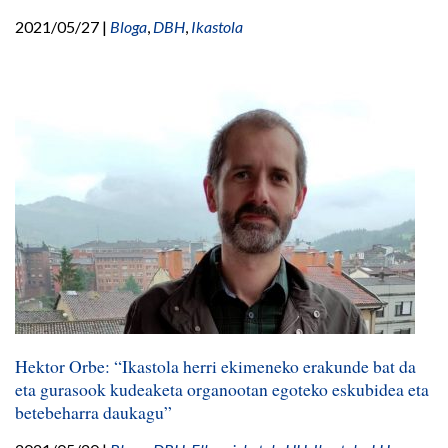
2021/05/27
|
Bloga
,
DBH
,
Ikastola
Hektor Orbe: “Ikastola herri ekimeneko erakunde bat da
eta gurasook kudeaketa organootan egoteko eskubidea eta
betebeharra daukagu”