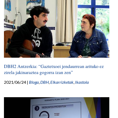
DBH2 Antzerkia: “Gaztetxoei jendaurrean arituko ez
zirela jakinaraztea gogorra izan zen”
2021/06/24
|
Bloga
,
DBH
,
Elkarrizketak
,
Ikastola