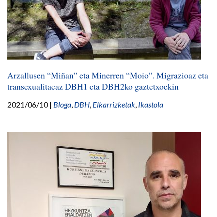
Arzallusen “Miñan” eta Minerren “Moio”. Migrazioaz eta
transexualitaeaz DBH1 eta DBH2ko gaztetxoekin
2021/06/10
|
Bloga
,
DBH
,
Elkarrizketak
,
Ikastola