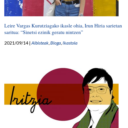
Leire Vargas Kurutziagako ikasle ohia, Irun Hiria sarietan
saritua: “Sinetsi ezinik geratu nintzen”
2021/09/14
|
Albisteak
,
Bloga
,
Ikastola