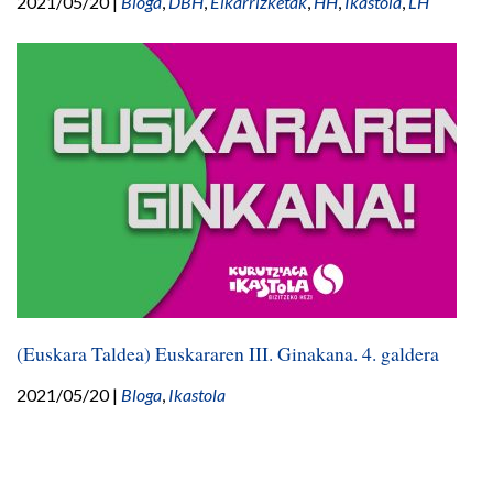
2021/05/20
|
Bloga
,
DBH
,
Elkarrizketak
,
HH
,
Ikastola
,
LH
(Euskara Taldea) Euskararen III. Ginakana. 4. galdera
2021/05/20
|
Bloga
,
Ikastola