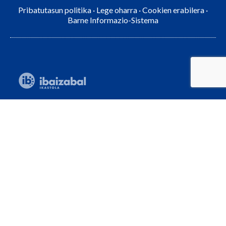
Pribatutasun politika
·
Lege oharra
·
Cookien erabilera
·
Barne Informazio-Sistema