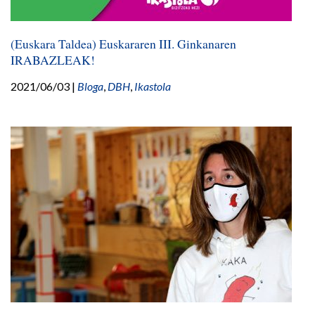
(Euskara Taldea) Euskararen III. Ginkanaren
IRABAZLEAK!
2021/06/03
|
Bloga
,
DBH
,
Ikastola