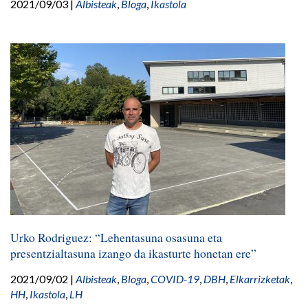
2021/09/03
|
Albisteak
,
Bloga
,
Ikastola
Urko Rodriguez: “Lehentasuna osasuna eta
presentzialtasuna izango da ikasturte honetan ere”
2021/09/02
|
Albisteak
,
Bloga
,
COVID-19
,
DBH
,
Elkarrizketak
,
HH
,
Ikastola
,
LH