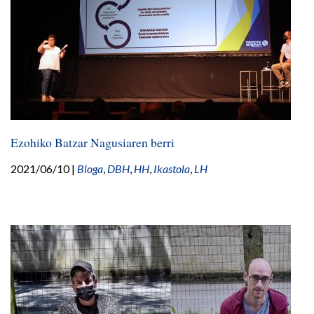
Ezohiko Batzar Nagusiaren berri
2021/06/10
|
Bloga
,
DBH
,
HH
,
Ikastola
,
LH