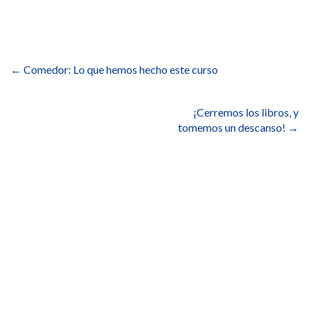
Navegación
de
←
Comedor: Lo que hemos hecho este curso
entradas
¡Cerremos los libros, y
tomemos un descanso!
→