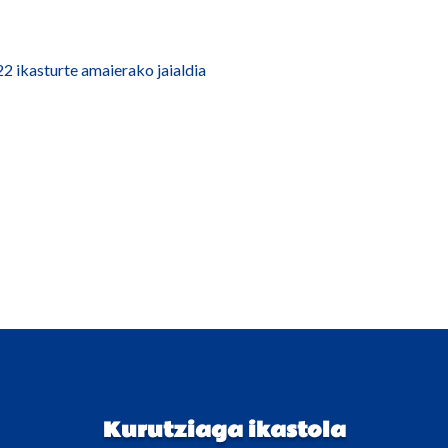
ikasturte amaierako jaialdia
Kurutziaga ikastola