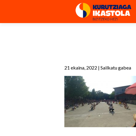
21 ekaina, 2022
|
Sailkatu gabea