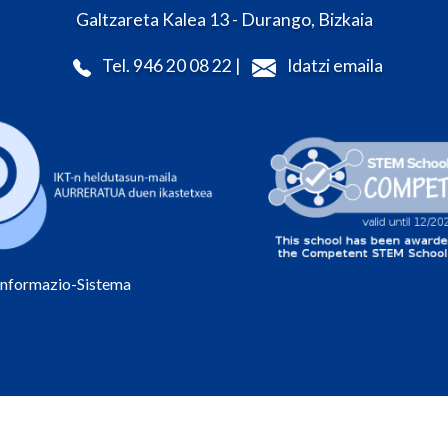
Galtzareta Kalea 13 - Durango, Bizkaia
Tel. 946 20 08 22 |
Idatzi emaila
Informazio-Sistema