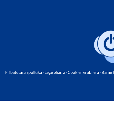
Pribatutasun politika
·
Lege oharra
·
Cookien erabilera
·
Barne 