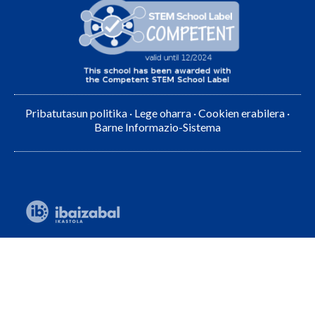
Pribatutasun politika
·
Lege oharra
·
Cookien erabilera
·
Barne Informazio-Sistema