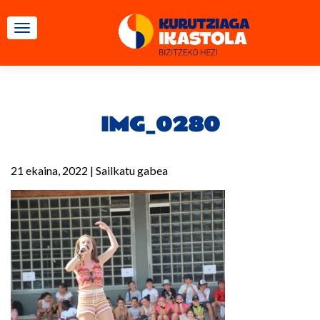
TOGGLE NAVIGATION
IMG_0280
21 ekaina, 2022
|
Sailkatu gabea