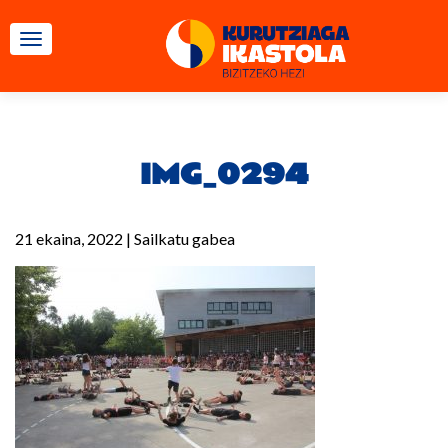
TOGGLE NAVIGATION
IMG_0294
21 ekaina, 2022
|
Sailkatu gabea