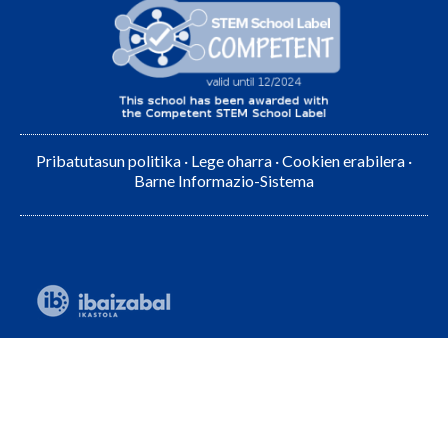
Pribatutasun politika
·
Lege oharra
·
Cookien erabilera
·
Barne Informazio-Sistema