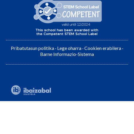
Pribatutasun politika
·
Lege oharra
·
Cookien erabilera
·
Barne Informazio-Sistema