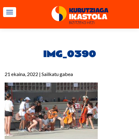
TOGGLE NAVIGATION
IMG_0390
21 ekaina, 2022
|
Sailkatu gabea