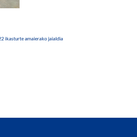
ikasturte amaierako jaialdia