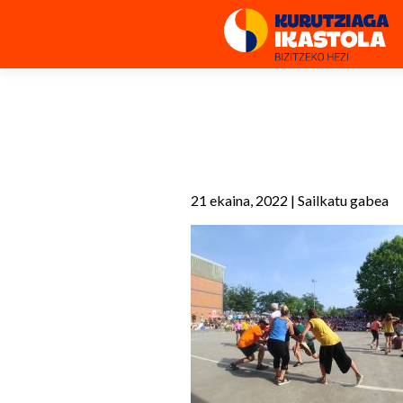
21 ekaina, 2022
|
Sailkatu gabea