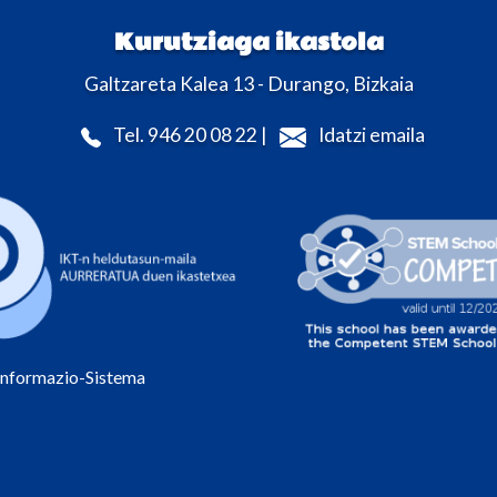
Kurutziaga ikastola
Galtzareta Kalea 13 - Durango, Bizkaia
Tel. 946 20 08 22 |
Idatzi emaila
Informazio-Sistema