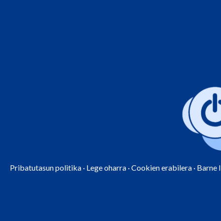
Pribatutasun politika
·
Lege oharra
·
Cookien erabilera
·
Barne 