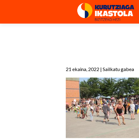
21 ekaina, 2022
|
Sailkatu gabea