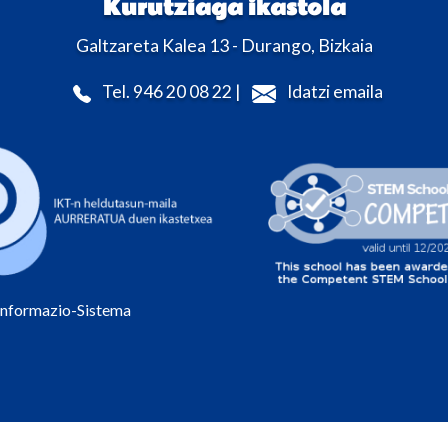
Kurutziaga ikastola
Galtzareta Kalea 13 - Durango, Bizkaia
Tel. 946 20 08 22 |
Idatzi emaila
Informazio-Sistema