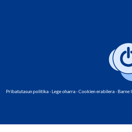
Pribatutasun politika
·
Lege oharra
·
Cookien erabilera
·
Barne 