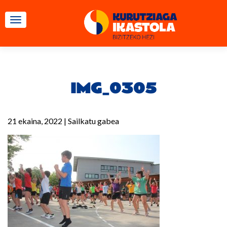
TOGGLE NAVIGATION
IMG_0305
21 ekaina, 2022
|
Sailkatu gabea