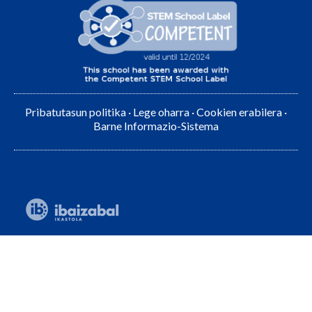
Pribatutasun politika
·
Lege oharra
·
Cookien erabilera
·
Barne Informazio-Sistema