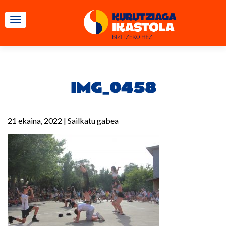
TOGGLE NAVIGATION
IMG_0458
21 ekaina, 2022
|
Sailkatu gabea