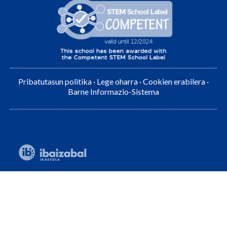
Pribatutasun politika
·
Lege oharra
·
Cookien erabilera
·
Barne Informazio-Sistema