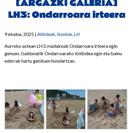
[ARGAZKI GALERIA]
LH3: Ondarroara irteera
9 ekaina, 2025
|
Albisteak
,
Ikastola
,
LH
Aurreko astean LH3. mailakoak Ondarroara irteera egin
genuen. Galdonatik Ondarroarako ibilbidea egin eta bainu
ederrak hartu genituen hondartzan.