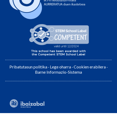
Pribatutasun politika
·
Lege oharra
·
Cookien erabilera
·
Barne Informazio-Sistema