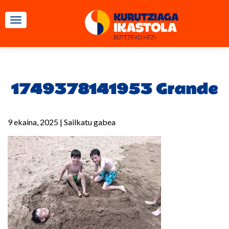
TOGGLE NAVIGATION
1749378141953 Grande
9 ekaina, 2025
|
Sailkatu gabea