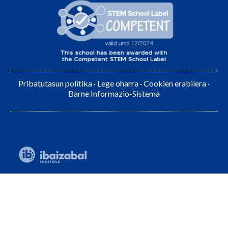
Pribatutasun politika
·
Lege oharra
·
Cookien erabilera
·
Barne Informazio-Sistema