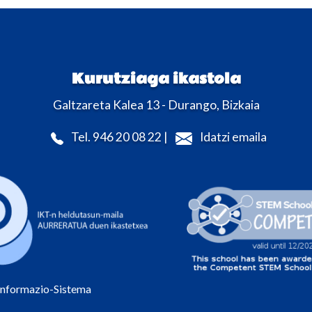
Kurutziaga ikastola
Galtzareta Kalea 13 - Durango, Bizkaia
Tel. 946 20 08 22 |
Idatzi emaila
Informazio-Sistema