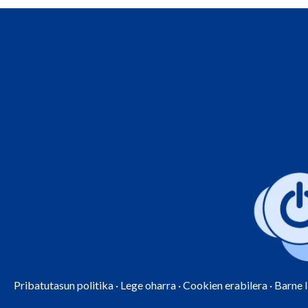
Pribatutasun politika
·
Lege oharra
·
Cookien erabilera
·
Barne 