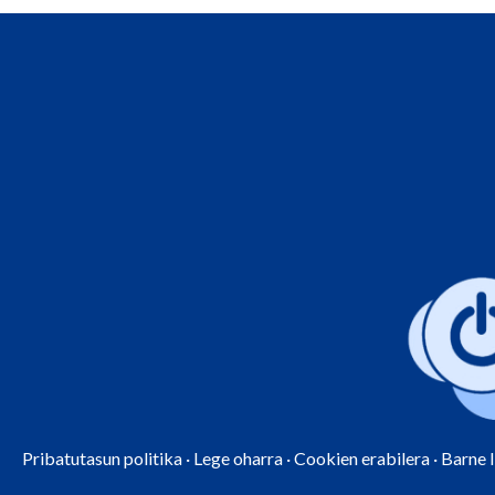
Pribatutasun politika
·
Lege oharra
·
Cookien erabilera
·
Barne 