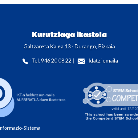
Kurutziaga ikastola
Galtzareta Kalea 13 - Durango, Bizkaia
Tel. 946 20 08 22 |
Idatzi emaila
Informazio-Sistema