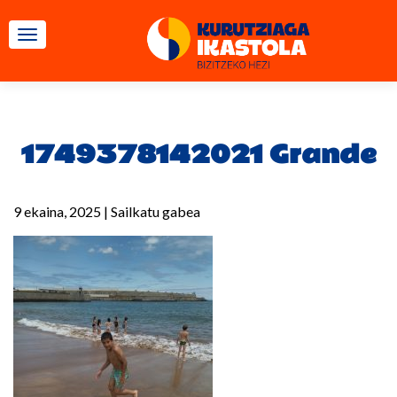
TOGGLE NAVIGATION
1749378142021 Grande
9 ekaina, 2025
|
Sailkatu gabea