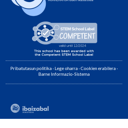
Pribatutasun politika
·
Lege oharra
·
Cookien erabilera
·
Barne Informazio-Sistema