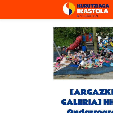
[ARGAZK
GALERIA] H
Ondarroar