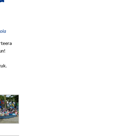
tola
rteera
un!
uk.