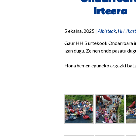
irteera
5 ekaina, 2025
|
Albisteak
,
HH
,
Ikas
Gaur HH 5 urtekook Ondarroara i
izan dugu. Zeinen ondo pasatu dug
Hona hemen eguneko argazki batz