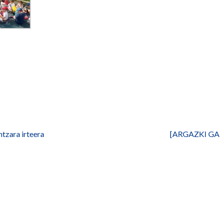
zara irteera
[ARGAZKI GAL