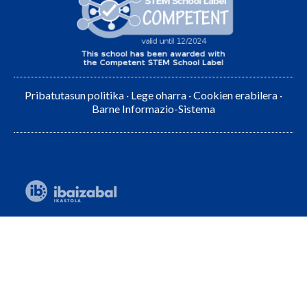
Pribatutasun politika
·
Lege oharra
·
Cookien erabilera
·
Barne Informazio-Sistema