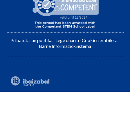
Pribatutasun politika
·
Lege oharra
·
Cookien erabilera
·
Barne Informazio-Sistema