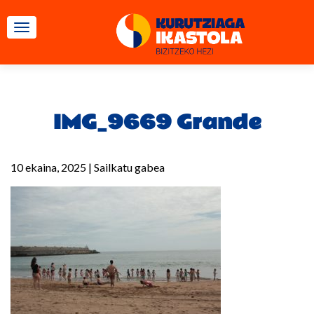
TOGGLE NAVIGATION
IMG_9669 Grande
10 ekaina, 2025
|
Sailkatu gabea