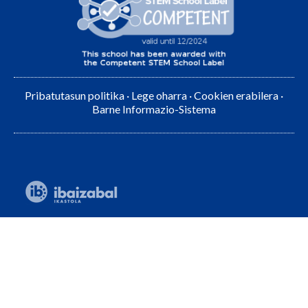
Pribatutasun politika
·
Lege oharra
·
Cookien erabilera
·
Barne Informazio-Sistema