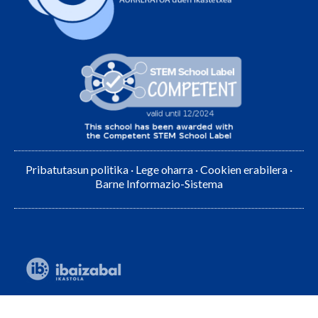
Pribatutasun politika
·
Lege oharra
·
Cookien erabilera
·
Barne Informazio-Sistema