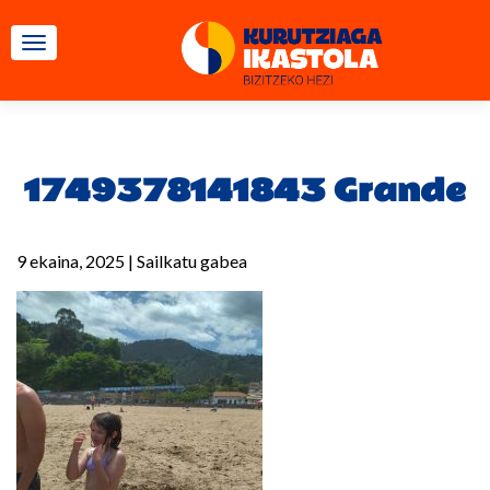
TOGGLE NAVIGATION
1749378141843 Grande
9 ekaina, 2025
|
Sailkatu gabea