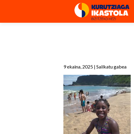
9 ekaina, 2025
|
Sailkatu gabea