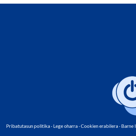
Pribatutasun politika
·
Lege oharra
·
Cookien erabilera
·
Barne 