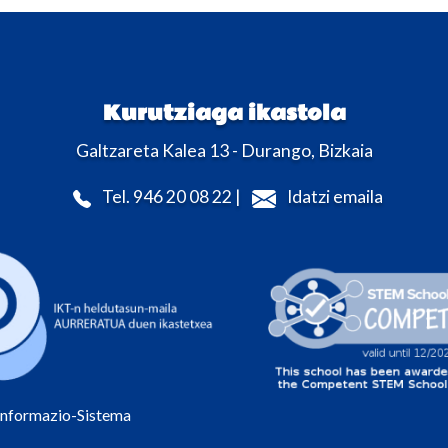
Kurutziaga ikastola
Galtzareta Kalea 13 - Durango, Bizkaia
Tel. 946 20 08 22 |
Idatzi emaila
Informazio-Sistema