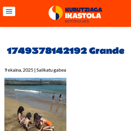
TOGGLE NAVIGATION
1749378142192 Grande
9 ekaina, 2025
|
Sailkatu gabea