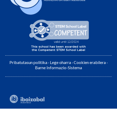
Pribatutasun politika
·
Lege oharra
·
Cookien erabilera
·
Barne Informazio-Sistema