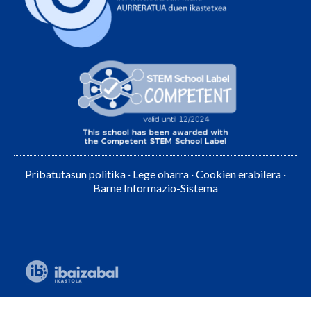
Pribatutasun politika
·
Lege oharra
·
Cookien erabilera
·
Barne Informazio-Sistema