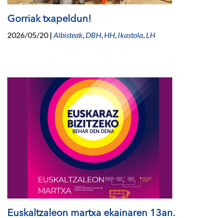
Gorriak txapeldun!
2026/05/20
|
Albisteak
,
DBH
,
HH
,
Ikastola
,
LH
Euskaltzaleon martxa ekainaren 13an.