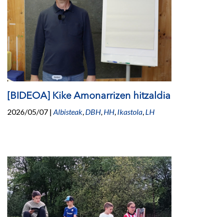
[BIDEOA] Kike Amonarrizen hitzaldia
2026/05/07
|
Albisteak
,
DBH
,
HH
,
Ikastola
,
LH