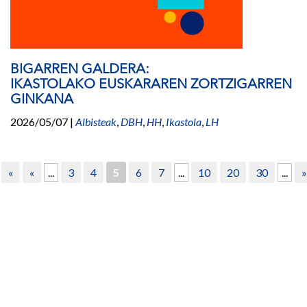
BIGARREN GALDERA:
IKASTOLAKO EUSKARAREN ZORTZIGARREN
GINKANA
2026/05/07
|
Albisteak
,
DBH
,
HH
,
Ikastola
,
LH
«
«
...
3
4
5
6
7
...
10
20
30
...
»