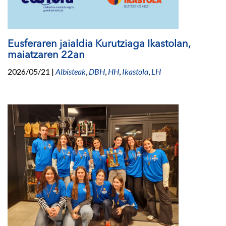
Eusferaren jaialdia Kurutziaga Ikastolan,
maiatzaren 22an
2026/05/21
|
Albisteak
,
DBH
,
HH
,
Ikastola
,
LH