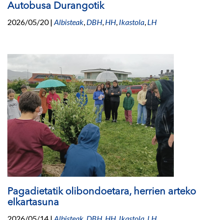
Autobusa Durangotik
2026/05/20
|
Albisteak
,
DBH
,
HH
,
Ikastola
,
LH
Pagadietatik olibondoetara, herrien arteko
elkartasuna
2026/05/14
|
Albisteak
,
DBH
,
HH
,
Ikastola
,
LH