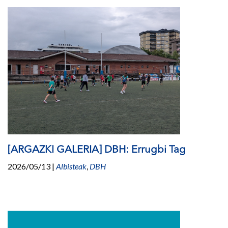
[ARGAZKI GALERIA] DBH: Errugbi Tag
2026/05/13
|
Albisteak
,
DBH