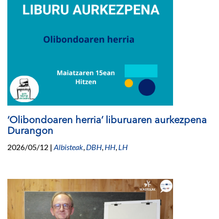
‘Olibondoaren herria’ liburuaren aurkezpena
Durangon
2026/05/12
|
Albisteak
,
DBH
,
HH
,
LH