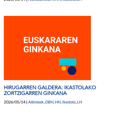
HIRUGARREN GALDERA: IKASTOLAKO
ZORTZIGARREN GINKANA
2026/05/14
|
Albisteak
,
DBH
,
HH
,
Ikastola
,
LH