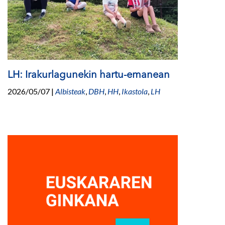
LH: Irakurlagunekin hartu-emanean
2026/05/07
|
Albisteak
,
DBH
,
HH
,
Ikastola
,
LH