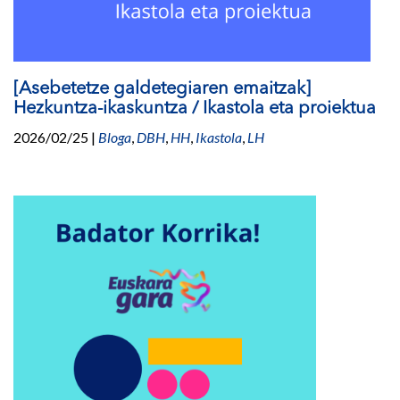
[Asebetetze galdetegiaren emaitzak]
Hezkuntza-ikaskuntza / Ikastola eta proiektua
2026/02/25
|
Bloga
,
DBH
,
HH
,
Ikastola
,
LH