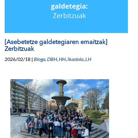
[Asebetetze galdetegiaren emaitzak]
Zerbitzuak
2026/02/18
|
Bloga
,
DBH
,
HH
,
Ikastola
,
LH