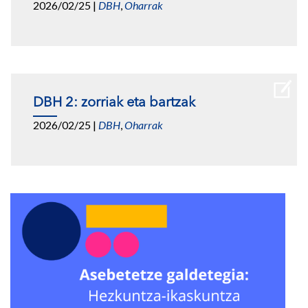
2026/02/25
|
DBH
,
Oharrak
DBH 2: zorriak eta bartzak
2026/02/25
|
DBH
,
Oharrak