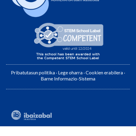
Pribatutasun politika
·
Lege oharra
·
Cookien erabilera
·
Barne Informazio-Sistema