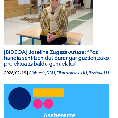
[BIDEOA] Josefina Zugaza-Artaza: “Poz
handia sentitzen dut durangar guztientzako
proiektua zabaldu genuelako”
2026/02/19
|
Albisteak
,
DBH
,
Elkarrizketak
,
HH
,
Ikastola
,
LH