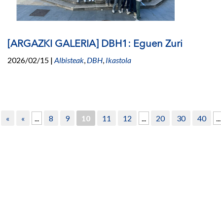
[ARGAZKI GALERIA] DBH1: Eguen Zuri
2026/02/15
|
Albisteak
,
DBH
,
Ikastola
«
«
...
8
9
10
11
12
...
20
30
40
...