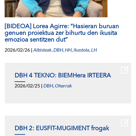
[BIDEOA] Lorea Agirre: “Hasieran buruan
genuen proiektua zer bihurtu den ikusita
emozioa sentitzen dut”
2026/02/26
|
Albisteak
,
DBH
,
HH
,
Ikastola
,
LH
DBH 4 TEKNO: BIEMHera IRTEERA
2026/02/25
|
DBH
,
Oharrak
DBH 2: EUSFIT-MUGIMENT frogak