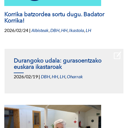
Korrika batzordea sortu dugu. Badator
Korrika!
2026/02/24
|
Albisteak
,
DBH
,
HH
,
Ikastola
,
LH
Durangoko udala: gurasoentzako
euskara ikastaroak
2026/02/19
|
DBH
,
HH
,
LH
,
Oharrak