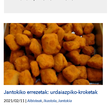
Jantokiko errezetak: urdaiazpiko-kroketak
2021/02/11
|
Albisteak
,
Ikastola
,
Jantokia