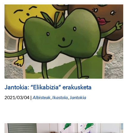
Jantokia: “Elikabizia” erakusketa
2021/03/04
|
Albisteak
,
Ikastola
,
Jantokia