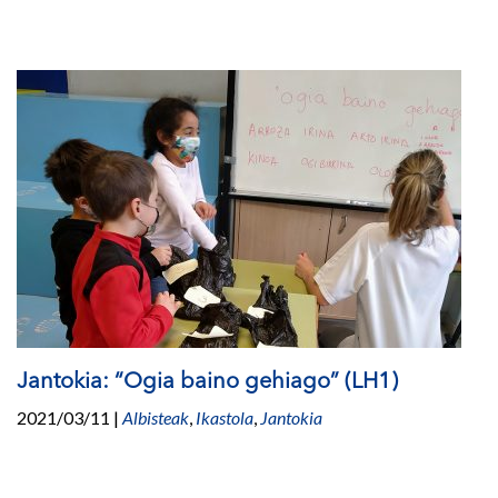
Jantokia: “Ogia baino gehiago” (LH1)
2021/03/11
|
Albisteak
,
Ikastola
,
Jantokia