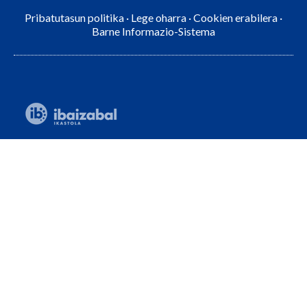
Pribatutasun politika
·
Lege oharra
·
Cookien erabilera
·
Barne Informazio-Sistema