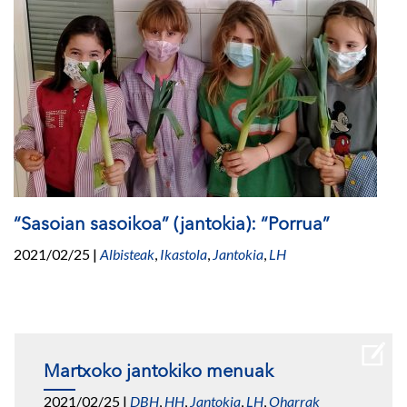
“Sasoian sasoikoa” (jantokia): “Porrua”
2021/02/25
|
Albisteak
,
Ikastola
,
Jantokia
,
LH
Martxoko jantokiko menuak
2021/02/25
|
DBH
,
HH
,
Jantokia
,
LH
,
Oharrak