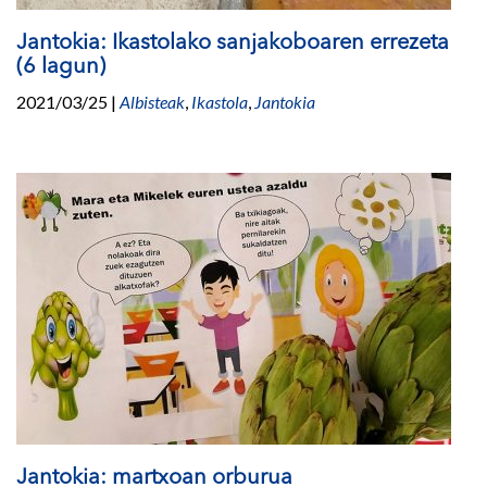
Jantokia: Ikastolako sanjakoboaren errezeta
(6 lagun)
2021/03/25
|
Albisteak
,
Ikastola
,
Jantokia
Jantokia: martxoan orburua