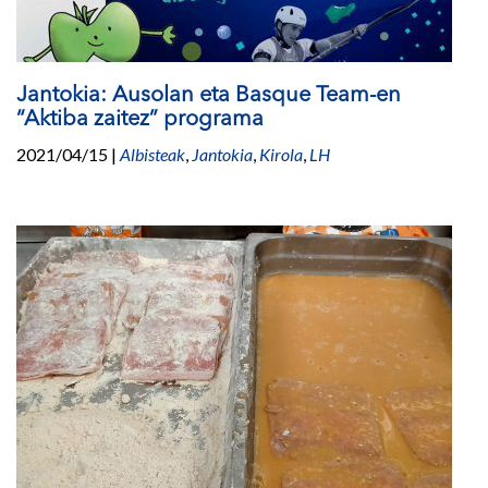
Jantokia: Ausolan eta Basque Team-en
“Aktiba zaitez” programa
2021/04/15
|
Albisteak
,
Jantokia
,
Kirola
,
LH