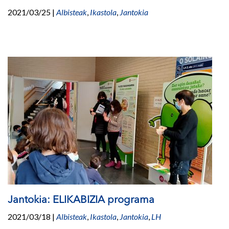
2021/03/25
|
Albisteak
,
Ikastola
,
Jantokia
Jantokia: ELIKABIZIA programa
2021/03/18
|
Albisteak
,
Ikastola
,
Jantokia
,
LH