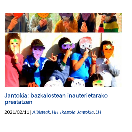
Jantokia: bazkalostean inauterietarako
prestatzen
2021/02/11
|
Albisteak
,
HH
,
Ikastola
,
Jantokia
,
LH