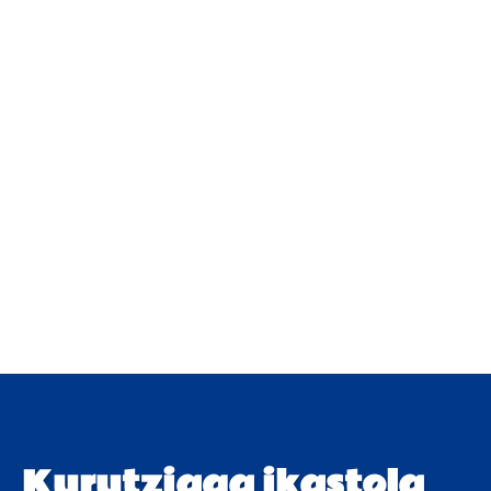
Kurutziaga ikastola