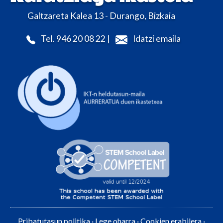
Galtzareta Kalea 13 - Durango, Bizkaia
Tel. 946 20 08 22 |
Idatzi emaila
Pribatutasun politika
·
Lege oharra
·
Cookien erabilera
·