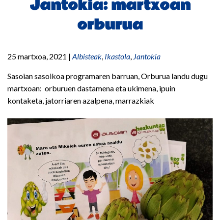
Jantokia: martxoan
orburua
25 martxoa, 2021
|
Albisteak
,
Ikastola
,
Jantokia
Sasoian sasoikoa programaren barruan, Orburua landu dugu
martxoan: orburuen dastamena eta ukimena, ipuin
kontaketa, jatorriaren azalpena, marrazkiak