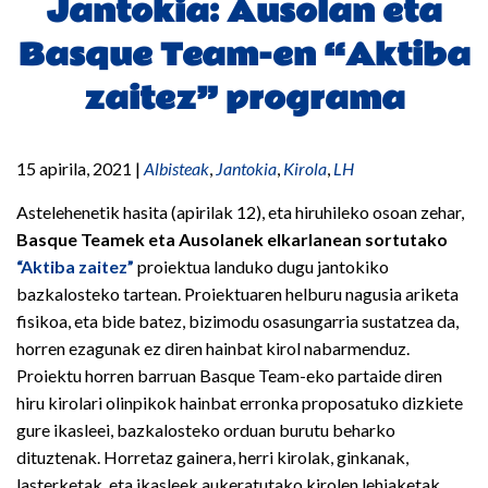
Jantokia: Ausolan eta
Basque Team-en “Aktiba
zaitez” programa
15 apirila, 2021
|
Albisteak
,
Jantokia
,
Kirola
,
LH
Astelehenetik hasita (apirilak 12), eta hiruhileko osoan zehar,
Basque Teamek eta Ausolanek elkarlanean sortutako
“Aktiba zaitez”
proiektua landuko dugu jantokiko
bazkalosteko tartean. Proiektuaren helburu nagusia ariketa
fisikoa, eta bide batez, bizimodu osasungarria sustatzea da,
horren ezagunak ez diren hainbat kirol nabarmenduz.
Proiektu horren barruan Basque Team-eko partaide diren
hiru kirolari olinpikok hainbat erronka proposatuko dizkiete
gure ikasleei, bazkalosteko orduan burutu beharko
dituztenak. Horretaz gainera, herri kirolak, ginkanak,
lasterketak, eta ikasleek aukeratutako kirolen lehiaketak