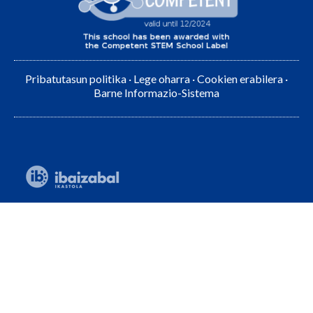
Pribatutasun politika
·
Lege oharra
·
Cookien erabilera
·
Barne Informazio-Sistema