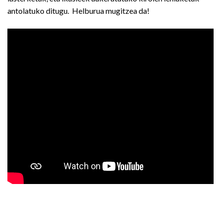
antolatuko ditugu. Helburua mugitzea da!
Bidalketetan