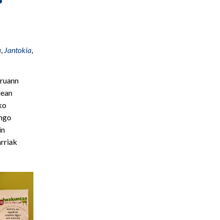
a
,
Jantokia
,
rruann
lean
ko
engo
in
arriak