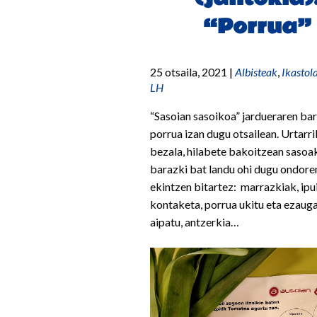
“Porrua”
25 otsaila, 2021
|
Albisteak
,
Ikastol
LH
“Sasoian sasoikoa” jardueraren ba
porrua izan dugu otsailean. Urtarri
bezala, hilabete bakoitzean sasoa
barazki bat landu ohi dugu ondor
ekintzen bitartez: marrazkiak, ipu
kontaketa, porrua ukitu eta ezaug
aipatu, antzerkia…