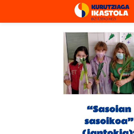
“Sasoian
sasoikoa”
(jantokia)