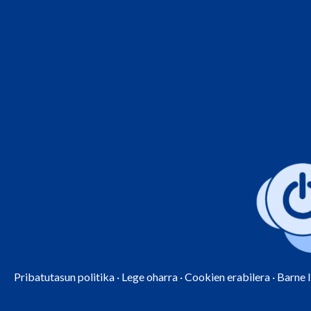
Pribatutasun politika
·
Lege oharra
·
Cookien erabilera
·
Barne 