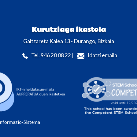
Kurutziaga ikastola
Galtzareta Kalea 13 - Durango, Bizkaia
Tel. 946 20 08 22 |
Idatzi emaila
Informazio-Sistema