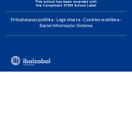
Pribatutasun politika
·
Lege oharra
·
Cookien erabilera
·
Barne Informazio-Sistema