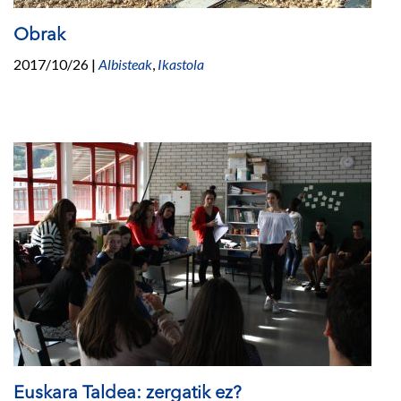
Obrak
2017/10/26
|
Albisteak
,
Ikastola
Euskara Taldea: zergatik ez?