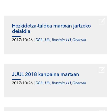
Hezkidetza-taldea martxan jartzeko
deialdia
2017/10/26
|
DBH
,
HH
,
Ikastola
,
LH
,
Oharrak
JUUL 2018 kanpaina martxan
2017/10/26
|
DBH
,
HH
,
Ikastola
,
LH
,
Oharrak