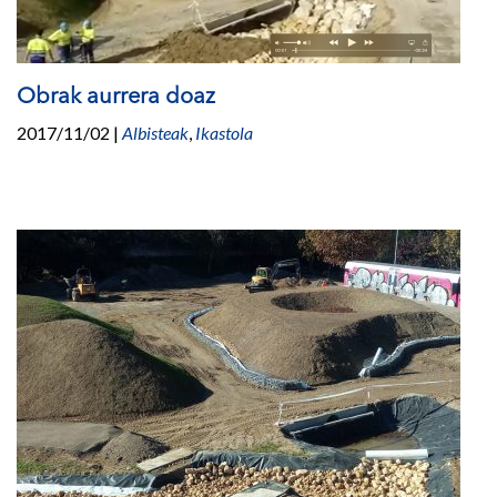
Obrak aurrera doaz
2017/11/02
|
Albisteak
,
Ikastola