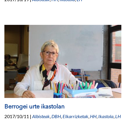
Berrogei urte ikastolan
2017/10/11
|
Albisteak
,
DBH
,
Elkarrizketak
,
HH
,
Ikastola
,
LH