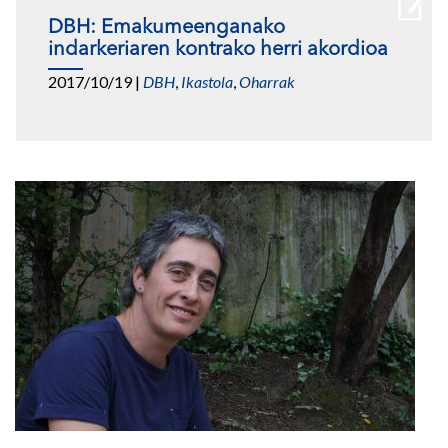
DBH: Emakumeenganako
indarkeriaren kontrako herri akordioa
2017/10/19
|
DBH
,
Ikastola
,
Oharrak