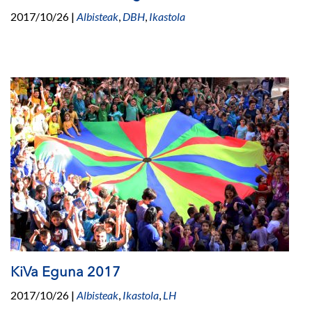
2017/10/26
|
Albisteak
,
DBH
,
Ikastola
KiVa Eguna 2017
2017/10/26
|
Albisteak
,
Ikastola
,
LH