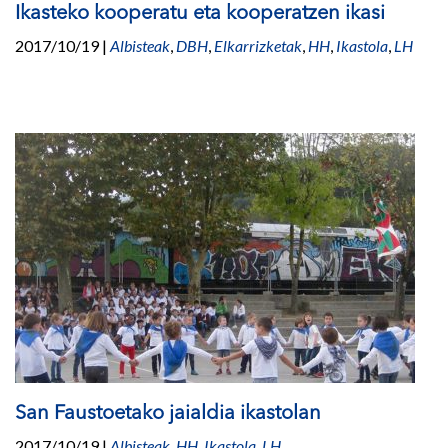
Ikasteko kooperatu eta kooperatzen ikasi
2017/10/19
|
Albisteak
,
DBH
,
Elkarrizketak
,
HH
,
Ikastola
,
LH
San Faustoetako jaialdia ikastolan
2017/10/19
|
Albisteak
,
HH
,
Ikastola
,
LH