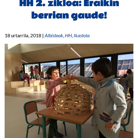
HH 2. zikloa: Eraikin
berrian gaude!
18 urtarrila, 2018
|
Albisteak
,
HH
,
Ikastola