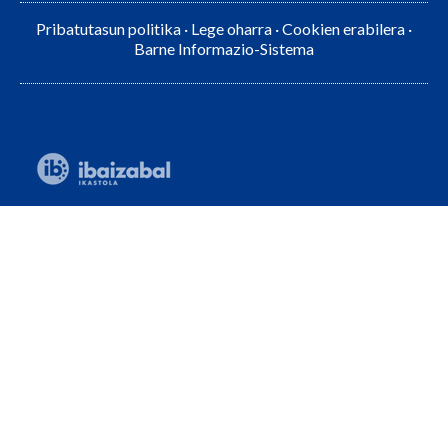
Pribatutasun politika
·
Lege oharra
·
Cookien erabilera
·
Barne Informazio-Sistema