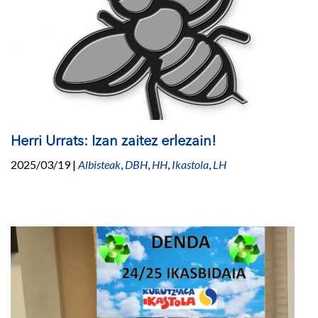
Herri Urrats: Izan zaitez erlezain!
2025/03/19
|
Albisteak
,
DBH
,
HH
,
Ikastola
,
LH