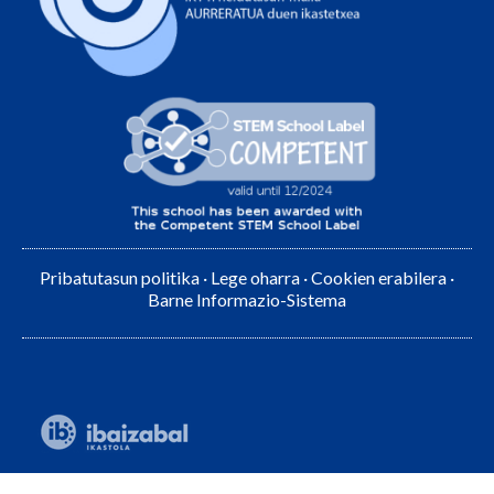
Pribatutasun politika
·
Lege oharra
·
Cookien erabilera
·
Barne Informazio-Sistema