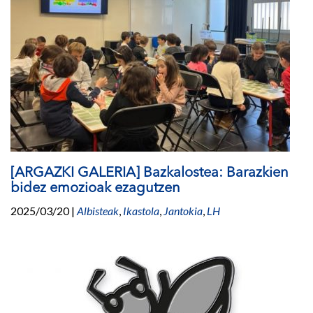
[ARGAZKI GALERIA] Bazkalostea: Barazkien
bidez emozioak ezagutzen
2025/03/20
|
Albisteak
,
Ikastola
,
Jantokia
,
LH