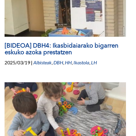
[BIDEOA] DBH4: Ikasbidaiarako bigarren
eskuko azoka prestatzen
2025/03/19
|
Albisteak
,
DBH
,
HH
,
Ikastola
,
LH