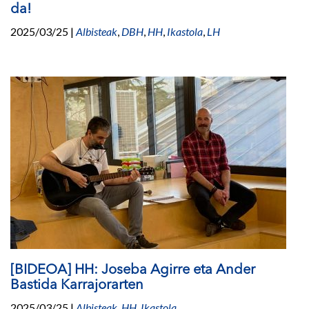
da!
2025/03/25
|
Albisteak
,
DBH
,
HH
,
Ikastola
,
LH
[BIDEOA] HH: Joseba Agirre eta Ander
Bastida Karrajorarten
2025/03/25
|
Albisteak
,
HH
,
Ikastola