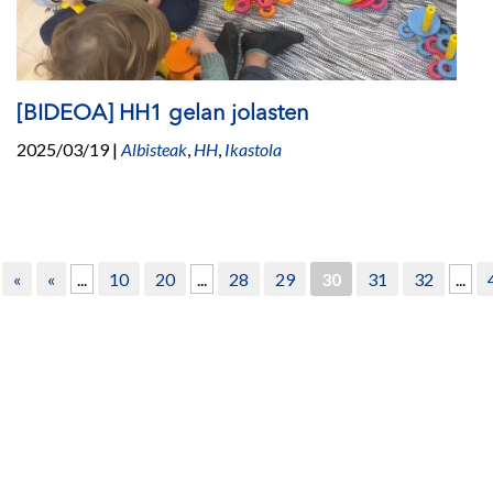
[BIDEOA] HH1 gelan jolasten
2025/03/19
|
Albisteak
,
HH
,
Ikastola
«
«
...
10
20
...
28
29
30
31
32
...