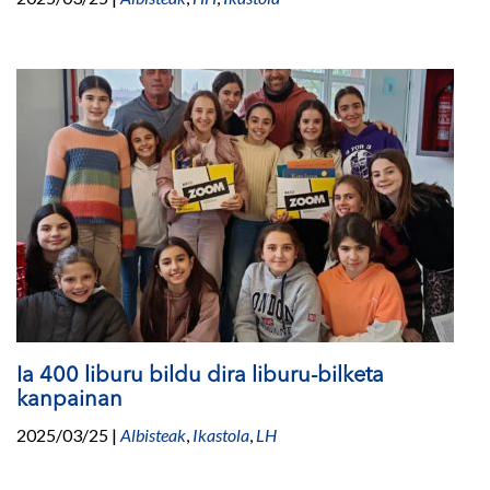
Ia 400 liburu bildu dira liburu-bilketa
kanpainan
2025/03/25
|
Albisteak
,
Ikastola
,
LH