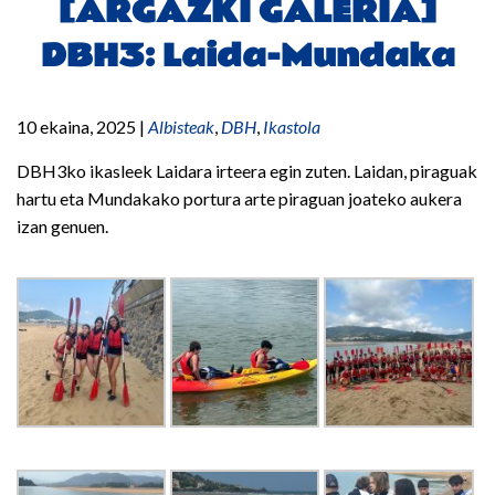
[ARGAZKI GALERIA]
DBH3: Laida-Mundaka
10 ekaina, 2025
|
Albisteak
,
DBH
,
Ikastola
DBH3ko ikasleek Laidara irteera egin zuten. Laidan, piraguak
hartu eta Mundakako portura arte piraguan joateko aukera
izan genuen.