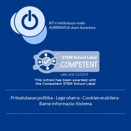
Pribatutasun politika
·
Lege oharra
·
Cookien erabilera
·
Barne Informazio-Sistema