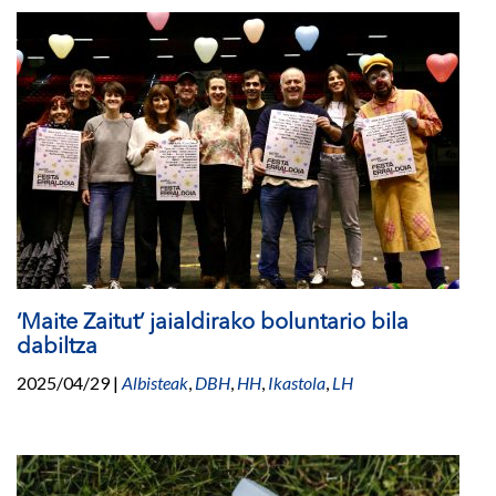
‘Maite Zaitut’ jaialdirako boluntario bila
dabiltza
2025/04/29
|
Albisteak
,
DBH
,
HH
,
Ikastola
,
LH