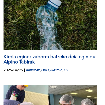
Kirola eginez zaborra batzeko deia egin du
Alpino Tabirak
2025/04/29
|
Albisteak
,
DBH
,
Ikastola
,
LH