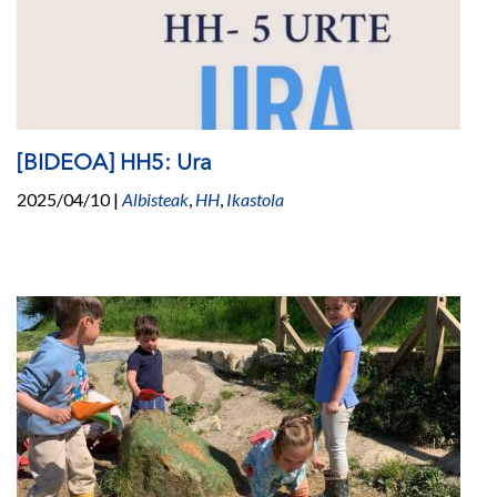
[BIDEOA] HH5: Ura
2025/04/10
|
Albisteak
,
HH
,
Ikastola