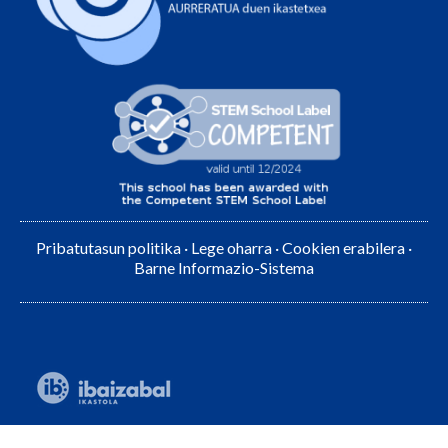
Pribatutasun politika
·
Lege oharra
·
Cookien erabilera
·
Barne Informazio-Sistema