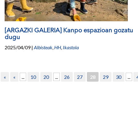
[ARGAZKI GALERIA] Kanpo espazioan gozatu
dugu
2025/04/09
|
Albisteak
,
HH
,
Ikastola
«
«
...
10
20
...
26
27
28
29
30
...