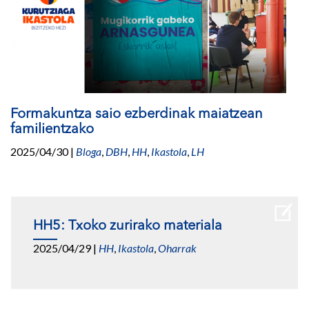
Formakuntza saio ezberdinak maiatzean
familientzako
2025/04/30
|
Bloga
,
DBH
,
HH
,
Ikastola
,
LH
HH5: Txoko zurirako materiala
2025/04/29
|
HH
,
Ikastola
,
Oharrak