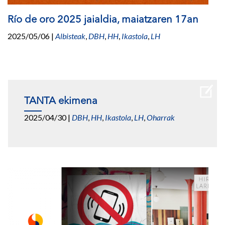
Río de oro 2025 jaialdia, maiatzaren 17an
2025/05/06
|
Albisteak
,
DBH
,
HH
,
Ikastola
,
LH
TANTA ekimena
2025/04/30
|
DBH
,
HH
,
Ikastola
,
LH
,
Oharrak