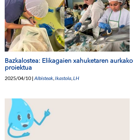
Bazkalostea: Elikagaien xahuketaren aurkako
proiektua
2025/04/10
|
Albisteak
,
Ikastola
,
LH