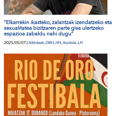
“Elkarrekin ikasteko, zalantzak izendatzeko eta
sexualitatea bizitzaren parte gisa ulertzeko
espazioa zabaldu nahi dugu”
2025/05/07
|
Albisteak
,
DBH
,
HH
,
Ikastola
,
LH