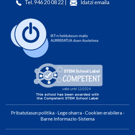
Tel. 946 20 08 22 |
Idatzi emaila
Pribatutasun politika
·
Lege oharra
·
Cookien erabilera
·
Barne Informazio-Sistema