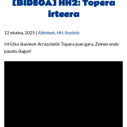
[BIDEOA] HH2: Topera
irteera
12 ekaina, 2025
|
Albisteak
,
HH
,
Ikastola
HH2ko ikasleok Arrazolatik Topera joan gara. Zeinen ondo
pasatu dugun!