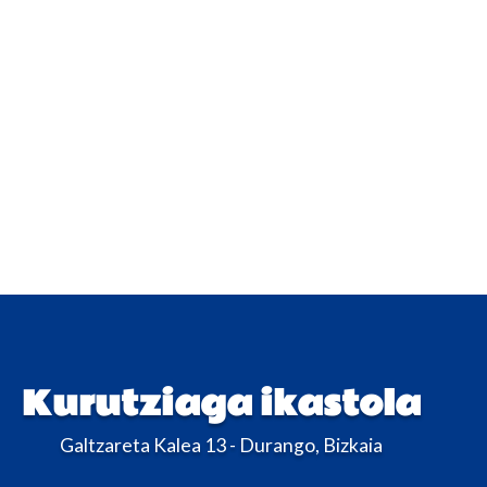
Kurutziaga ikastola
Galtzareta Kalea 13 - Durango, Bizkaia