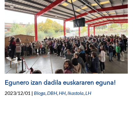
Egunero izan dadila euskararen eguna!
2023/12/01
|
Bloga
,
DBH
,
HH
,
Ikastola
,
LH