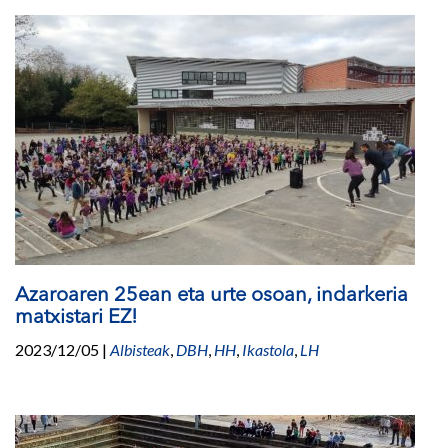
Azaroaren 25ean eta urte osoan, indarkeria
matxistari EZ!
2023/12/05
|
Albisteak
,
DBH
,
HH
,
Ikastola
,
LH