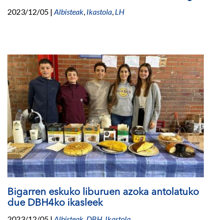
2023/12/05
|
Albisteak
,
Ikastola
,
LH
Bigarren eskuko liburuen azoka antolatuko
due DBH4ko ikasleek
2023/12/05
|
Albisteak
,
DBH
,
Ikastola