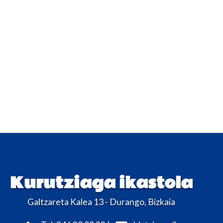
Kurutziaga ikastola
Galtzareta Kalea 13 - Durango, Bizkaia