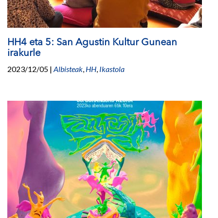
HH4 eta 5: San Agustin Kultur Gunean
irakurle
2023/12/05
|
Albisteak
,
HH
,
Ikastola