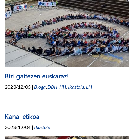
Bizi gaitezen euskaraz!
2023/12/05
|
Bloga
,
DBH
,
HH
,
Ikastola
,
LH
Kanal etikoa
2023/12/04
|
Ikastola