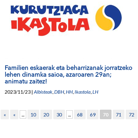
Familien eskaerak eta beharrizanak jorratzeko
lehen dinamka saioa, azaroaren 29an;
animatu zaitez!
2023/11/23
|
Albisteak
,
DBH
,
HH
,
Ikastola
,
LH
«
«
...
10
20
30
...
68
69
70
71
72