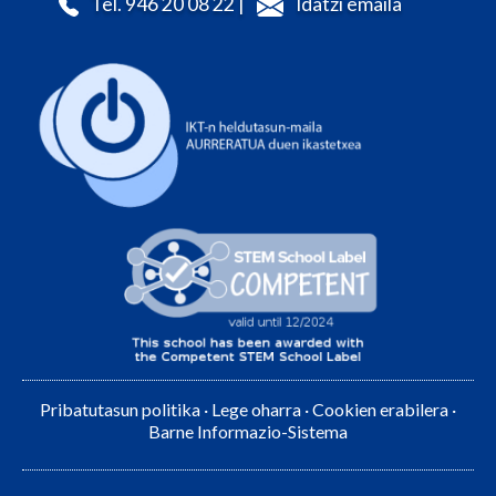
Tel. 946 20 08 22 |
Idatzi emaila
Pribatutasun politika
·
Lege oharra
·
Cookien erabilera
·
Barne Informazio-Sistema