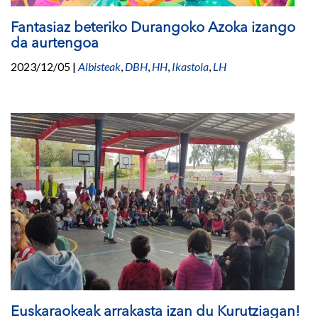
Fantasiaz beteriko Durangoko Azoka izango
da aurtengoa
2023/12/05
|
Albisteak
,
DBH
,
HH
,
Ikastola
,
LH
Euskaraokeak arrakasta izan du Kurutziagan!