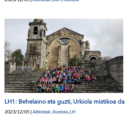
LH1: Behelaino eta guzti, Urkiola mistikoa da
2023/12/05
|
Albisteak
,
Ikastola
,
LH