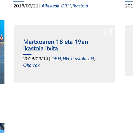
2019/03/21
|
Albisteak
,
DBH
,
Ikastola
201
Martxoaren 18 eta 19an
ikastola itxita
2019/03/14
|
DBH
,
HH
,
Ikastola
,
LH
,
Oharrak