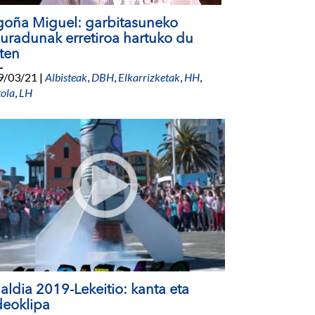
oña Miguel: garbitasuneko
uradunak erretiroa hartuko du
ten
9/03/21
|
Albisteak
,
DBH
,
Elkarrizketak
,
HH
,
tola
,
LH
laldia 2019-Lekeitio: kanta eta
deoklipa