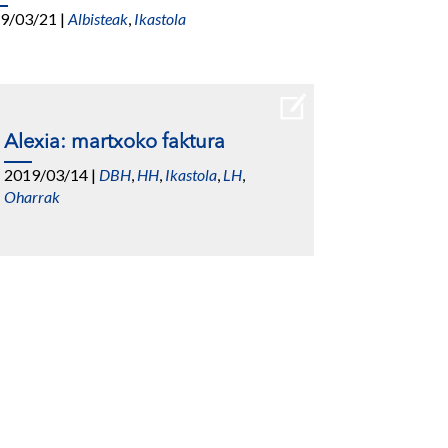
9/03/21
|
Albisteak
,
Ikastola
Alexia: martxoko faktura
2019/03/14
|
DBH
,
HH
,
Ikastola
,
LH
,
Oharrak