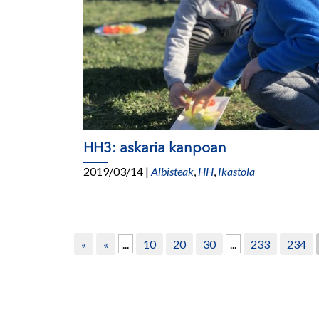
HH3: askaria kanpoan
2019/03/14
|
Albisteak
,
HH
,
Ikastola
«
«
...
10
20
30
...
233
234