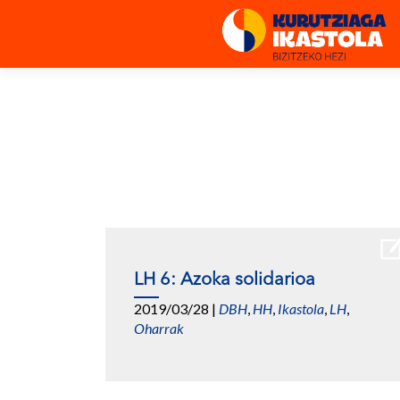
LH 6: Azoka solidarioa
2019/03/28
|
DBH
,
HH
,
Ikastola
,
LH
,
Oharrak