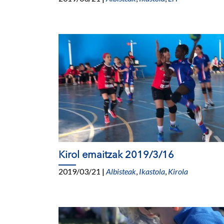
Kirol emaitzak 2019/3/16
2019/03/21
|
Albisteak
,
Ikastola
,
Kirola