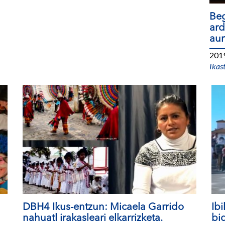
Beg
ard
aur
201
Ikas
DBH4 Ikus-entzun: Micaela Garrido
Ibi
nahuatl irakasleari elkarrizketa.
bi