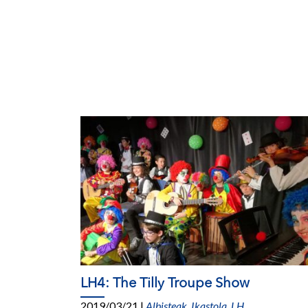
LH4: The Tilly Troupe Show
2019/03/21
|
Albisteak
,
Ikastola
,
LH