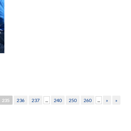
235
236
237
...
240
250
260
...
»
»