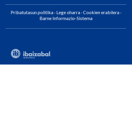
Pribatutasun politika
·
Lege oharra
·
Cookien erabilera
·
Barne Informazio-Sistema