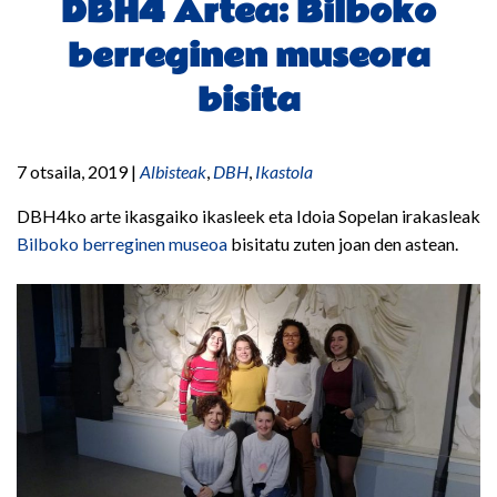
DBH4 Artea: Bilboko
berreginen museora
bisita
7 otsaila, 2019
|
Albisteak
,
DBH
,
Ikastola
DBH4ko arte ikasgaiko ikasleek eta Idoia Sopelan irakasleak
Bilboko berreginen museoa
bisitatu zuten joan den astean.