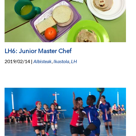
LH6: Junior Master Chef
2019/02/14
|
Albisteak
,
Ikastola
,
LH