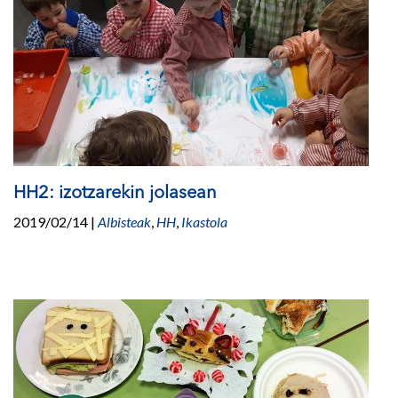
HH2: izotzarekin jolasean
2019/02/14
|
Albisteak
,
HH
,
Ikastola