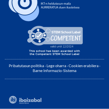
Pribatutasun politika
·
Lege oharra
·
Cookien erabilera
·
Barne Informazio-Sistema