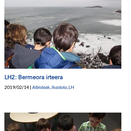
LH2: Bermeora irteera
2019/02/14
|
Albisteak
,
Ikastola
,
LH