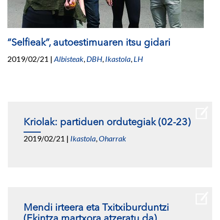
“Selfieak”, autoestimuaren itsu gidari
2019/02/21
|
Albisteak
,
DBH
,
Ikastola
,
LH
Kriolak: partiduen ordutegiak (02-23)
2019/02/21
|
Ikastola
,
Oharrak
Mendi irteera eta Txitxiburduntzi
(Ekintza martxora atzeratu da)