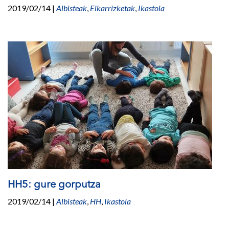
2019/02/14
|
Albisteak
,
Elkarrizketak
,
Ikastola
HH5: gure gorputza
2019/02/14
|
Albisteak
,
HH
,
Ikastola