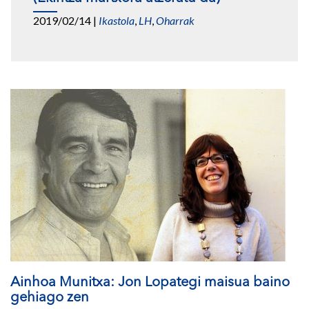
2019/02/14
|
Ikastola
,
LH
,
Oharrak
Ainhoa Munitxa: Jon Lopategi maisua baino
gehiago zen