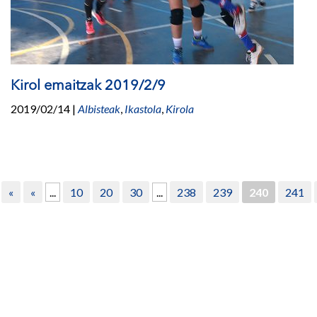
Kirol emaitzak 2019/2/9
2019/02/14
|
Albisteak
,
Ikastola
,
Kirola
«
«
...
10
20
30
...
238
239
240
241