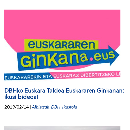
DBHko Euskara Taldea Euskararen Ginkanan:
ikusi bideoa!
2019/02/14
|
Albisteak
,
DBH
,
Ikastola