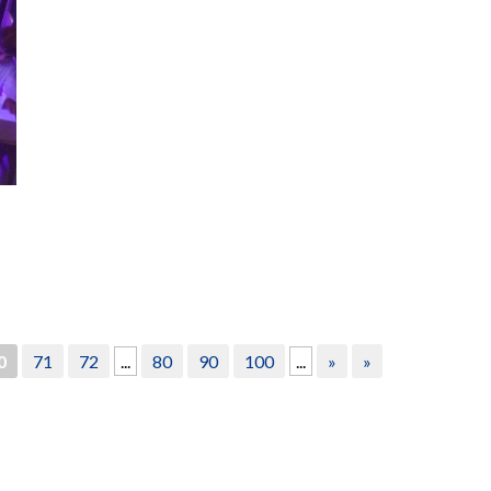
0
71
72
...
80
90
100
...
»
»