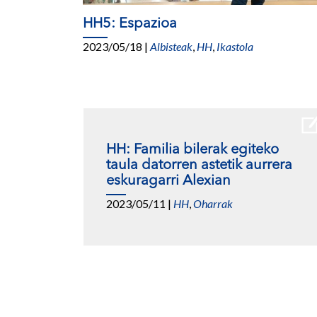
HH5: Espazioa
2023/05/18
|
Albisteak
,
HH
,
Ikastola
HH: Familia bilerak egiteko
taula datorren astetik aurrera
eskuragarri Alexian
2023/05/11
|
HH
,
Oharrak