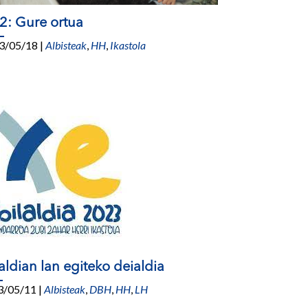
2: Gure ortua
3/05/18
|
Albisteak
,
HH
,
Ikastola
laldian lan egiteko deialdia
3/05/11
|
Albisteak
,
DBH
,
HH
,
LH