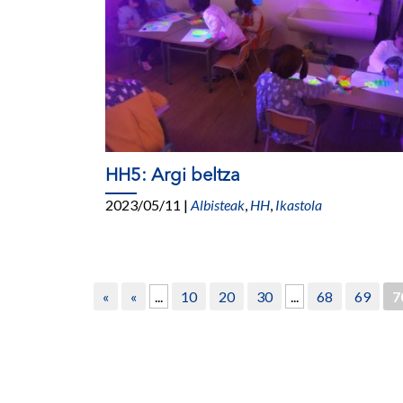
HH5: Argi beltza
2023/05/11
|
Albisteak
,
HH
,
Ikastola
«
«
...
10
20
30
...
68
69
7