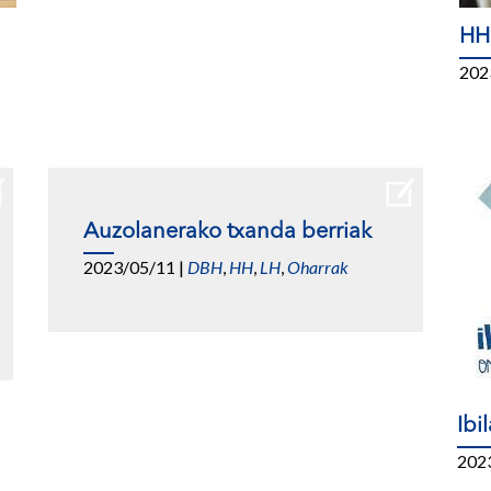
HH
202
Auzolanerako txanda berriak
2023/05/11
|
DBH
,
HH
,
LH
,
Oharrak
Ibi
202