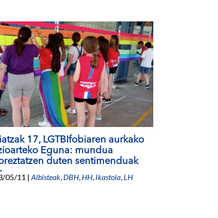
atzak 17, LGTBIfobiaren aurkako
zioarteko Eguna: mundua
oreztatzen duten sentimenduak
3/05/11
|
Albisteak
,
DBH
,
HH
,
Ikastola
,
LH