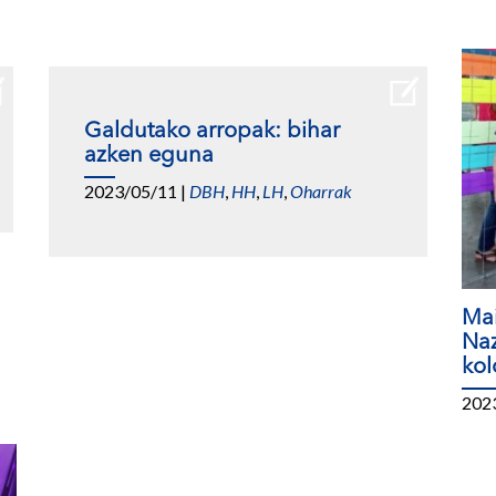
Galdutako arropak: bihar
azken eguna
2023/05/11
|
DBH
,
HH
,
LH
,
Oharrak
Mai
Na
kol
202