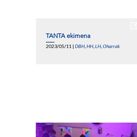
TANTA ekimena
2023/05/11
|
DBH
,
HH
,
LH
,
Oharrak